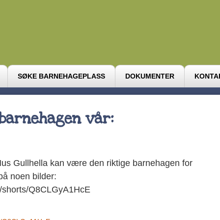
SØKE BARNEHAGEPLASS
DOKUMENTER
KONTA
 barnehagen vår:
s Gullhella kan være den riktige barnehagen for
på noen bilder:
om/shorts/Q8CLGyA1HcE