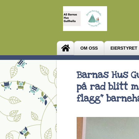
OM OSS
EIERSTYRET
Barnas Hus Gu
på rad blitt m
flagg" barneh