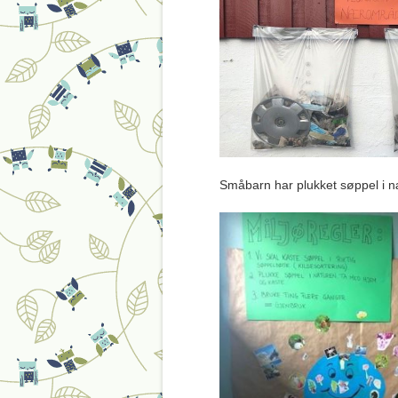
Småbarn har plukket søppel i næ