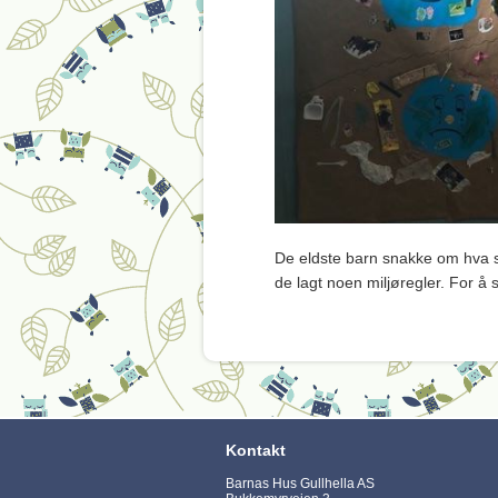
De eldste barn snakke om hva s
de lagt noen miljøregler. For å 
Kontakt
Barnas Hus Gullhella AS