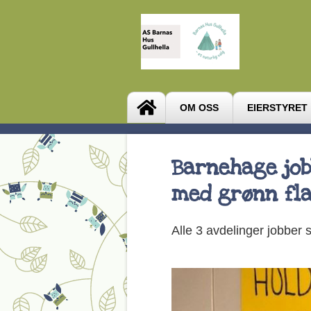
OM OSS
EIERSTYRET
Barnehage jobb
med grønn fla
Alle 3 avdelinger jobber 