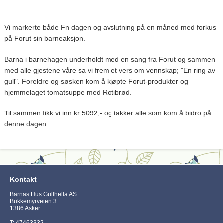
Vi markerte både Fn dagen og avslutning på en måned med forkus
på Forut sin barneaksjon.
Barna i barnehagen underholdt med en sang fra Forut og sammen
med alle gjestene våre sa vi frem et vers om vennskap; "En ring av
gull". Foreldre og søsken kom å kjøpte Forut-produkter og
hjemmelaget tomatsuppe med Rotibrød.
Til sammen fikk vi inn kr 5092,- og takker alle som kom å bidro på
denne dagen.
Kontakt
Barnas Hus Gullhella AS
Bukkemyrveien 3
1386 Asker
T: 47463332